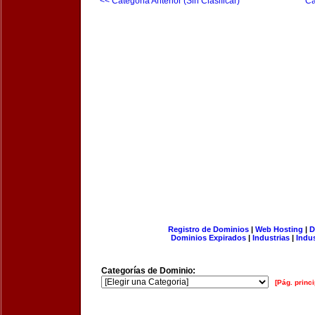
<< Categoria Anterior (Sin Clasificar)
Ca
Registro de Dominios
|
Web Hosting
|
D
Dominios Expirados
|
Industrias
|
Indu
Categorías de Dominio:
[Pág. princi