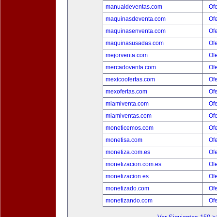
manualdeventas.com
Ofe
maquinasdeventa.com
Ofe
maquinasenventa.com
Ofe
maquinasusadas.com
Ofe
mejorventa.com
Ofe
mercadoventa.com
Ofe
mexicoofertas.com
Ofe
mexofertas.com
Ofe
miamiventa.com
Ofe
miamiventas.com
Ofe
moneticemos.com
Ofe
monetisa.com
Ofe
monetiza.com.es
Ofe
monetizacion.com.es
Ofe
monetizacion.es
Ofe
monetizado.com
Ofe
monetizando.com
Ofe