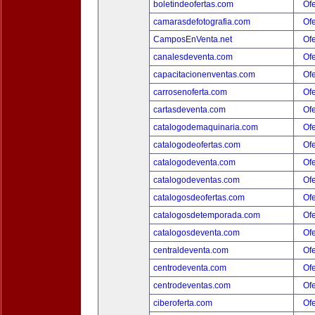
boletindeofertas.com
Ofe
camarasdefotografia.com
Ofe
CamposEnVenta.net
Ofe
canalesdeventa.com
Ofe
capacitacionenventas.com
Ofe
carrosenoferta.com
Ofe
cartasdeventa.com
Ofe
catalogodemaquinaria.com
Ofe
catalogodeofertas.com
Ofe
catalogodeventa.com
Ofe
catalogodeventas.com
Ofe
catalogosdeofertas.com
Ofe
catalogosdetemporada.com
Ofe
catalogosdeventa.com
Ofe
centraldeventa.com
Ofe
centrodeventa.com
Ofe
centrodeventas.com
Ofe
ciberoferta.com
Ofe