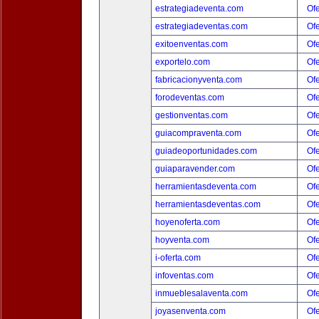
estrategiadeventa.com
Ofe
estrategiadeventas.com
Ofe
exitoenventas.com
Ofe
exportelo.com
Ofe
fabricacionyventa.com
Ofe
forodeventas.com
Ofe
gestionventas.com
Ofe
guiacompraventa.com
Ofe
guiadeoportunidades.com
Ofe
guiaparavender.com
Ofe
herramientasdeventa.com
Ofe
herramientasdeventas.com
Ofe
hoyenoferta.com
Ofe
hoyventa.com
Ofe
i-oferta.com
Ofe
infoventas.com
Ofe
inmueblesalaventa.com
Ofe
joyasenventa.com
Ofe