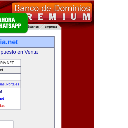
ia.net
 puesto en Venta
RIA.NET
et
ias
,
Portales
a!
net
tas