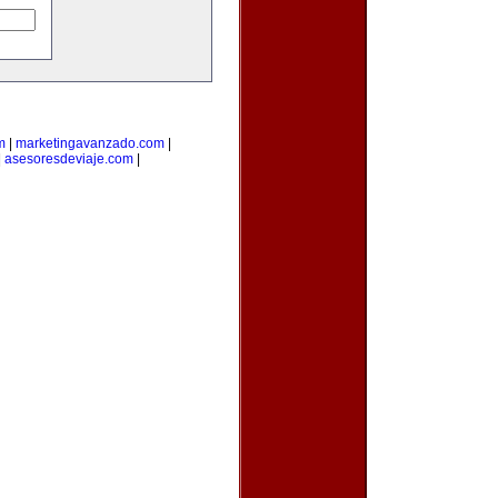
m
|
marketingavanzado.com
|
|
asesoresdeviaje.com
|