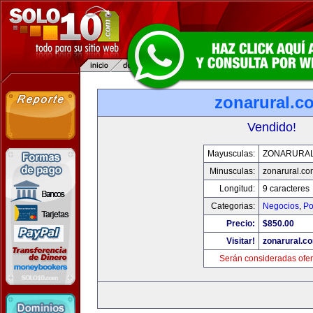
zonarural.c
Vendido!
Mayusculas:
ZONARURA
Minusculas:
zonarural.co
Longitud:
9 caracteres
Categorias:
Negocios
,
Po
Precio:
$850.00
Visitar!
zonarural.c
Serán consideradas ofer