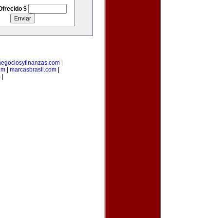
Ofrecido $
negociosyfinanzas.com
|
om
|
marcasbrasil.com
|
m
|