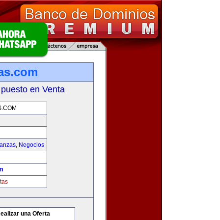
as.com
 puesto en Venta
S.COM
nanzas
,
Negocios
om
tas
ealizar una Oferta