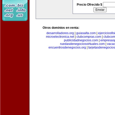
Precio Ofrecido $
Otros dominios en venta:
desarrolladores.org
|
guiasalta.com
|
ejerciciosfi
microelectronica.net
|
clubcompras.com
|
clubcom
publicidadnegocios.com
|
empresas
ruedasdenegociosvirtuales.com
|
vacac
encuentrosdenegocios.org
|
tarjetasdenegocio