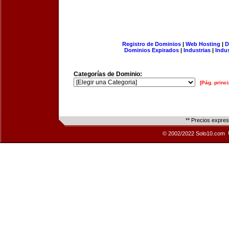
Registro de Dominios
|
Web Hosting
|
D
Dominios Expirados
|
Industrias
|
Indu
Categorías de Dominio:
[Pág. princi
** Precios expre
© 2002/2022 Solo10.com