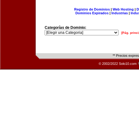
Registro de Dominios
|
Web Hosting
|
D
Dominios Expirados
|
Industrias
|
Indu
Categorías de Dominio:
[Pág. princi
** Precios expre
© 2002/2022 Solo10.com